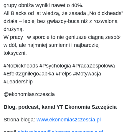
zespołu.
grupy obniża wyniki nawet o 40%.
All Blacks od lat wiedzą, że zasada „No dickheads”
działa – lepiej bez gwiazdy-buca niż z rozwaloną
drużyną.
W pracy i w sporcie to nie geniusze ciągną zespół
w dół, ale najmniej sumienni i najbardziej
toksyczni.
#NoDickheads #Psychologia #PracaZespołowa
#EfektZgniłegoJabłka #Felps #Motywacja
#Leadership
@ekonomiaszczescia
Blog, podcast, kanał YT Ekonomia Szczęścia
Strona bloga:
www.ekonomiaszczescia.pl