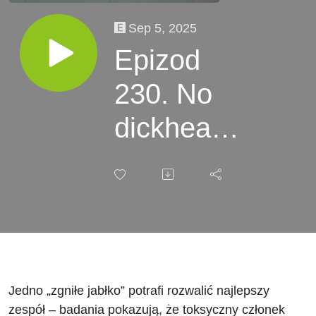
Sep 5, 2025
Epizod
230. No
dickheads.
Nauka o
efekcie
„zgniłego
jabłka” w
pracy
Jedno „zgniłe jabłko” potrafi rozwalić najlepszy
zespół – badania pokazują, że toksyczny członek